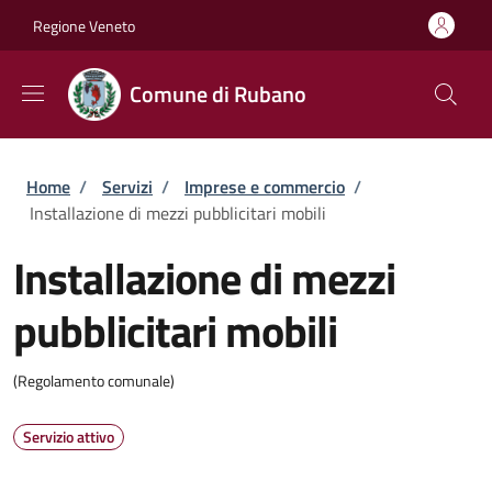
Salta al contenuto principale
Skip to footer content
Regione Veneto
Comune di Rubano
Briciole di pane
Home
/
Servizi
/
Imprese e commercio
/
Installazione di mezzi pubblicitari mobili
Installazione di mezzi
pubblicitari mobili
(Regolamento comunale)
Servizio attivo