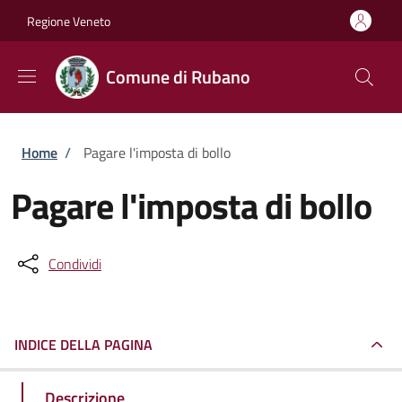
Salta al contenuto principale
Skip to footer content
Regione Veneto
Comune di Rubano
Briciole di pane
Home
/
Pagare l'imposta di bollo
Pagare l'imposta di bollo
Condividi
INDICE DELLA PAGINA
Descrizione