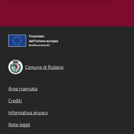
Comune di Rubano
Footer menu
Area riservata
Crediti
Informativa privacy
Note legali