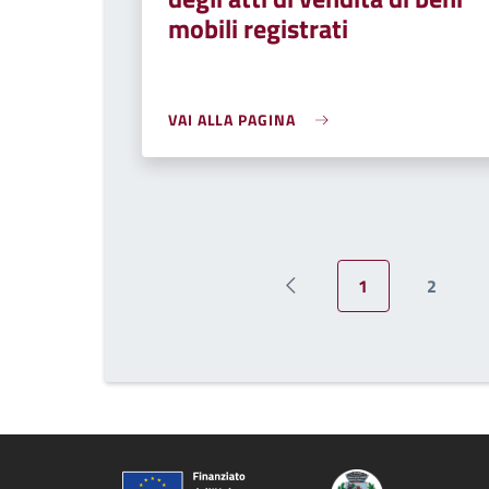
mobili registrati
VAI ALLA PAGINA
1
2
Pagina precedente
Pagina attuale
Pagina