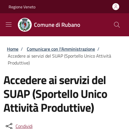
Salta al contenuto principale
Skip to footer content
Regione Veneto
Comune di Rubano
Briciole di pane
Home
/
Comunicare con l'Amministrazione
/
Accedere ai servizi del SUAP (Sportello Unico Attività
Produttive)
Accedere ai servizi del
SUAP (Sportello Unico
Attività Produttive)
Condividi