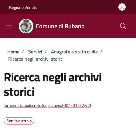
Salta al contenuto principale
Skip to footer content
Regione Veneto
Comune di Rubano
Briciole di pane
Home
/
Servizi
/
Anagrafe e stato civile
/
Ricerca negli archivi storici
Ricerca negli archivi
storici
(
urn:nir:stato:decreto.legislativo:2004-01-22;42
)
Servizio attivo