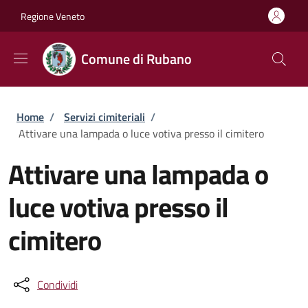
Salta al contenuto principale
Skip to footer content
Regione Veneto
Comune di Rubano
Briciole di pane
Home
/
Servizi cimiteriali
/
Attivare una lampada o luce votiva presso il cimitero
Attivare una lampada o
luce votiva presso il
cimitero
Condividi