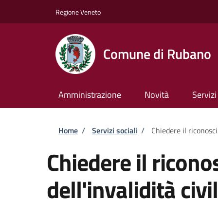
Salta al contenuto principale
Skip to footer content
Regione Veneto
Comune di Rubano
Amministrazione
Novità
Servizi
Briciole di pane
Home
/
Servizi sociali
/
Chiedere il riconosci
Chiedere il ricon
dell'invalidità civi