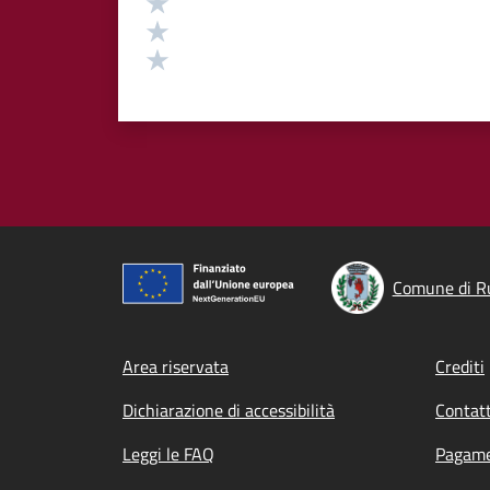
Valuta 3 stelle su 5
Valuta 2 stelle su 5
Valuta 1 stelle su 5
Comune di R
Footer menu
Area riservata
Crediti
Dichiarazione di accessibilità
Contatt
Leggi le FAQ
Pagame