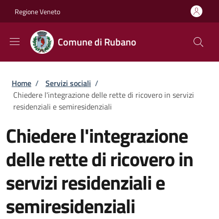
Salta al contenuto principale
Skip to footer content
Regione Veneto
Comune di Rubano
Briciole di pane
Home
/
Servizi sociali
/
Chiedere l'integrazione delle rette di ricovero in servizi
residenziali e semiresidenziali
Chiedere l'integrazione
delle rette di ricovero in
servizi residenziali e
semiresidenziali