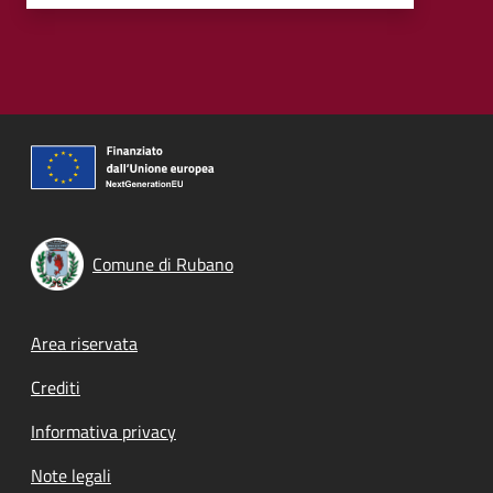
Comune di Rubano
Footer menu
Area riservata
Crediti
Informativa privacy
Note legali