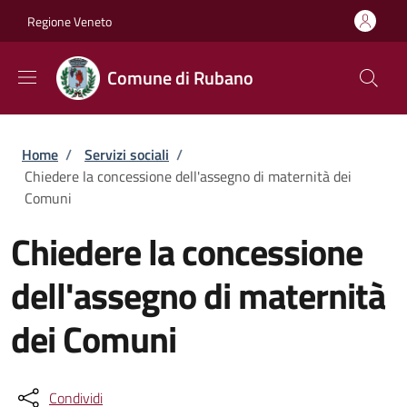
Salta al contenuto principale
Skip to footer content
Regione Veneto
Comune di Rubano
Briciole di pane
Home
/
Servizi sociali
/
Chiedere la concessione dell'assegno di maternità dei
Comuni
Chiedere la concessione
dell'assegno di maternità
dei Comuni
Condividi