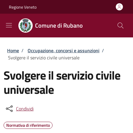
Salta al contenuto principale
Skip to footer content
Regione Veneto
Comune di Rubano
Briciole di pane
Home
/
Occupazione, concorsi e assunzioni
/
Svolgere il servizio civile universale
Svolgere il servizio civile
universale
Condividi
Normativa di riferimento