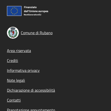
Comune di Rubano
Footer menu
Area riservata
Crediti
Informativa privacy
Note legali
Dichiarazione di accessibilità
Contatti
Prenotazione appuntamento